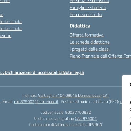
zione
Personale scolastico
Famiglie e studenti
ne
Percorsi di studio
della scuola
Didattica
della scuola
Offerta formativa
azione
Le schede didattiche
I progetti delle classi
Piano Triennale dell’Offerta Fo
icy
Dichiarazione di accessibilità
Note legali
Indirizzo:
Via Cagliari 104 09015 Domusnovas (CA)
6
Email:
caic875002@istruzione.it
Posta elettronica certificata (PEC):
caic87
Codice fiscale: 90027700922
Codice meccanografico:
CAIC875002
Codice unico di fatturazione (CUF): UFVRG0