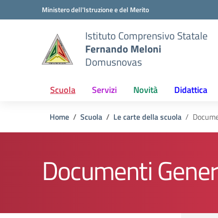
Vai ai contenuti
Vai al menu di navigazione
Vai al footer
Ministero dell'Istruzione e del Merito
Istituto Comprensivo Statale
Fernando Meloni
Domusnovas
Scuola
Servizi
Novità
Didattica
Home
Scuola
Le carte della scuola
Docume
Documenti Generi