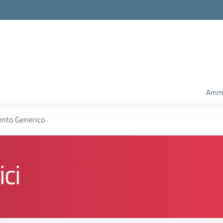
Ammi
nto Generico
ci