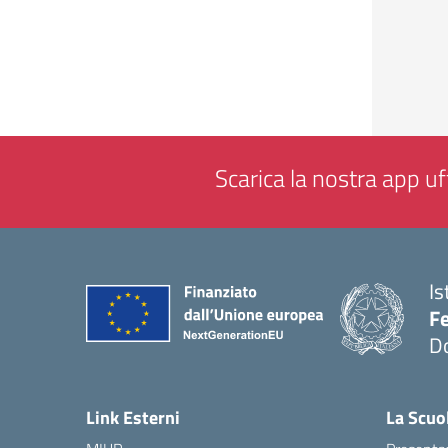
Scarica la nostra app uff
Is
F
D
— 
Link Esterni
La Scuo