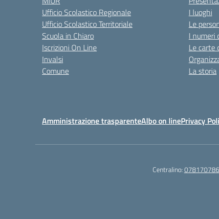
MIUR
Presenta
Ufficio Scolastico Regionale
I luoghi
Ufficio Scolastico Territoriale
Le perso
Scuola in Chiaro
I numeri 
Iscrizioni On Line
Le carte 
Invalsi
Organizz
Comune
La storia
Amministrazione trasparente
Albo on line
Privacy Pol
Centralino:
07817078