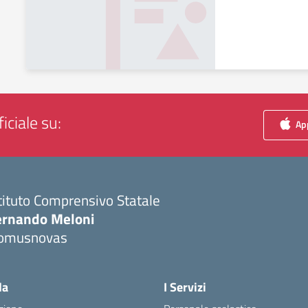
iciale su:
App
tituto Comprensivo Statale
ernando Meloni
omusnovas
Visita la pagina iniziale della scuola
la
I Servizi