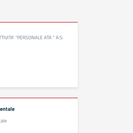
TIVITA' "PERSONALE ATA " A:S:
rentale
tale