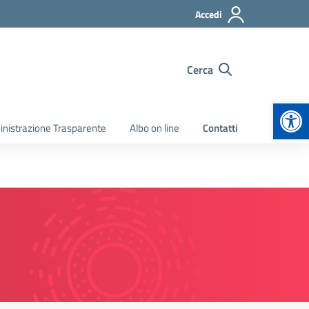
Accedi
Cerca
Apr
nistrazione Trasparente
Albo on line
Contatti