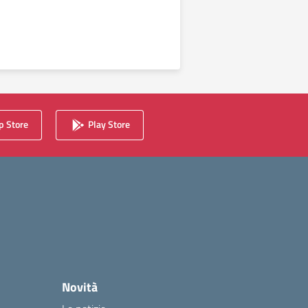
 Store
Play Store
Novità