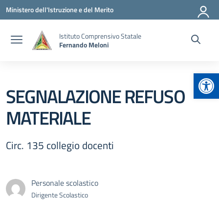
Vai ai contenuti
Vai al menu di navigazione
Vai al footer
Ministero dell'Istruzione e del Merito
Istituto Comprensivo Statale
Fernando Meloni
Apr
SEGNALAZIONE REFUSO
MATERIALE
Circ. 135 collegio docenti
Personale scolastico
Dirigente Scolastico