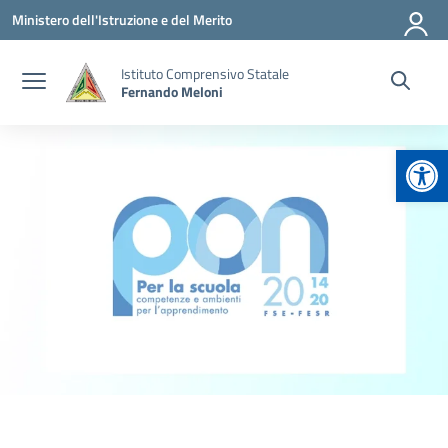
Vai ai contenuti
Vai al menu di navigazione
Vai al footer
Ministero dell'Istruzione e del Merito
Istituto Comprensivo Statale
Fernando Meloni
Apr