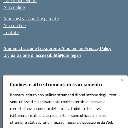
Calendario eventi
Albo online
Amministrazione Trasparente
Albo on line
Contatti
Amministrazione trasparente
Albo on line
Privacy Policy
Dichiarazione di accessibilità
Note legali
Indirizzo:
Via Cagliari 104 09015 Domusnovas (CA)
Centralino:
Cookies e altri strumenti di tracciamento
078170786
Email:
caic875002@istruzione.it
Posta elettronica certificata (PEC):
caic875002@pec.istruzione.it
Il nostro Istituto non utilizza strumenti di profilazione degli utenti -
Codice fiscale: 90027700922
sono utilizzati esclusivamente cookies tecnici necessari al
Codice meccanografico:
CAIC875002
corretto funzionamento del sito, alla fruibilità dei servizi
Codice unico di fatturazione (CUF): UFVRG0
istituzionali e alla sua accessibilità – sono utilizzati, inoltre,
strumenti statistici anonimizzati messi a disposizione da Web