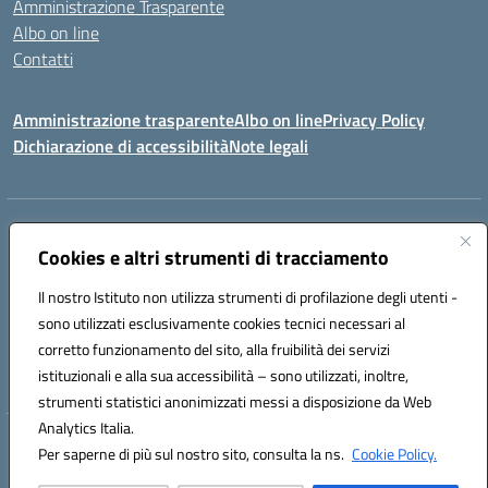
Amministrazione Trasparente
Albo on line
Contatti
Amministrazione trasparente
Albo on line
Privacy Policy
Dichiarazione di accessibilità
Note legali
Indirizzo:
Via Cagliari 104 09015 Domusnovas (CA)
Centralino:
Cookies e altri strumenti di tracciamento
078170786
Email:
caic875002@istruzione.it
Posta elettronica certificata (PEC):
caic875002@pec.istruzione.it
Il nostro Istituto non utilizza strumenti di profilazione degli utenti -
Codice fiscale: 90027700922
sono utilizzati esclusivamente cookies tecnici necessari al
Codice meccanografico:
CAIC875002
corretto funzionamento del sito, alla fruibilità dei servizi
Codice unico di fatturazione (CUF): UFVRG0
istituzionali e alla sua accessibilità – sono utilizzati, inoltre,
strumenti statistici anonimizzati messi a disposizione da Web
Analytics Italia.
Hosting & Powered by 3D Solution S.r.l.
Per saperne di più sul nostro sito, consulta la ns.
Cookie Policy.
Concept & Design by Designers Italia