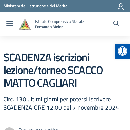
Vai ai contenuti
Vai al menu di navigazione
Vai al footer
Ministero dell'Istruzione e del Merito
Istituto Comprensivo Statale
Fernando Meloni
Apr
SCADENZA iscrizioni
lezione/torneo SCACCO
MATTO CAGLIARI
Circ. 130 ultimi giorni per potersi iscrivere
SCADENZA ORE 12.00 del 7 novembre 2024
Personale scolastico