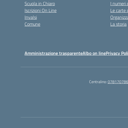
Scuola in Chiaro
I numeri 
Iscrizioni On Line
Le carte 
Invalsi
Organizz
Comune
La storia
Amministrazione trasparente
Albo on line
Privacy Pol
Centralino:
07817078