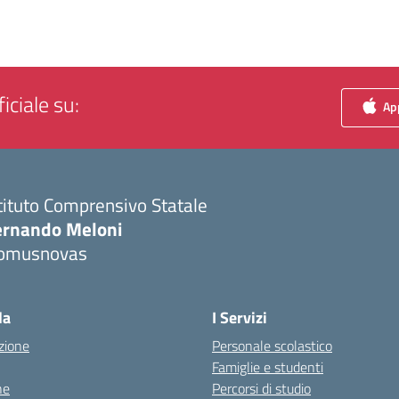
iciale su:
App
tituto Comprensivo Statale
ernando Meloni
omusnovas
Visita la pagina iniziale della scuola
la
I Servizi
zione
Personale scolastico
Famiglie e studenti
ne
Percorsi di studio