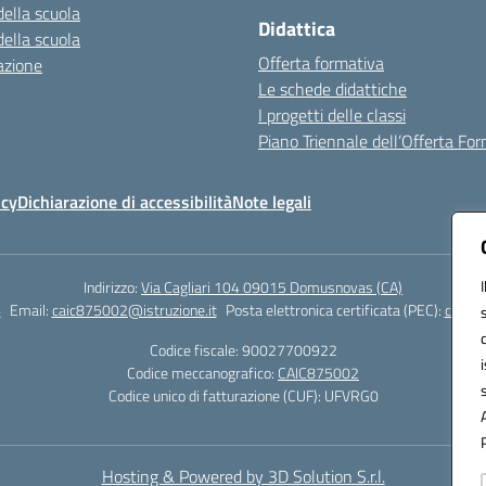
della scuola
Didattica
della scuola
Offerta formativa
azione
Le schede didattiche
I progetti delle classi
Piano Triennale dell’Offerta Fo
icy
Dichiarazione di accessibilità
Note legali
Indirizzo:
Via Cagliari 104 09015 Domusnovas (CA)
6
Email:
caic875002@istruzione.it
Posta elettronica certificata (PEC):
caic87
Codice fiscale: 90027700922
Codice meccanografico:
CAIC875002
Codice unico di fatturazione (CUF): UFVRG0
Hosting & Powered by 3D Solution S.r.l.