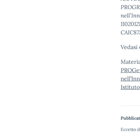
PROGRES
nell’In
110201
CAIC87
Vedasi 
Materi
PROGett
nell’I
Istitu
Pubblicat
Eccetto d