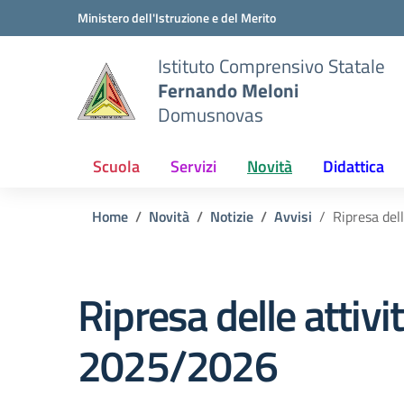
Vai ai contenuti
Vai al menu di navigazione
Vai al footer
Ministero dell'Istruzione e del Merito
Istituto Comprensivo Statale
Fernando Meloni
Domusnovas
Scuola
Servizi
Novità
Didattica
Home
Novità
Notizie
Avvisi
Ripresa del
Ripresa delle attiv
2025/2026