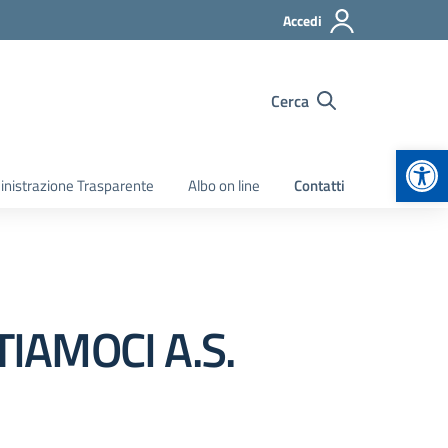
Accedi
Cerca
Apr
nistrazione Trasparente
Albo on line
Contatti
UTIAMOCI A.S.