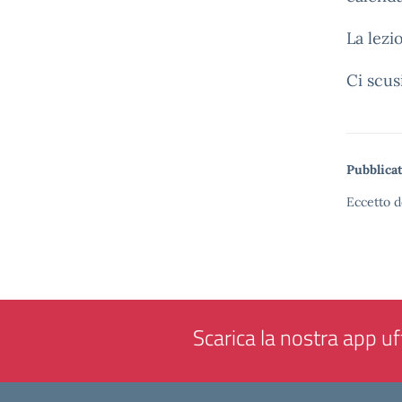
La lezi
Ci scus
Pubblicat
Eccetto d
Scarica la nostra app uff