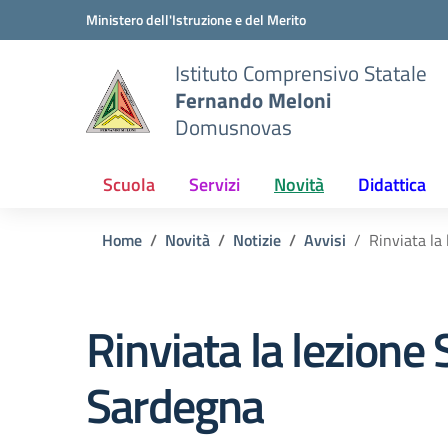
Vai ai contenuti
Vai al menu di navigazione
Vai al footer
Ministero dell'Istruzione e del Merito
Istituto Comprensivo Statale
Fernando Meloni
Domusnovas
Scuola
Servizi
Novità
Didattica
Home
Novità
Notizie
Avvisi
Rinviata la
Rinviata la lezion
Sardegna