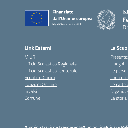
Is
F
D
— 
Link Esterni
La Scuo
MIUR
Presenta
Ufficio Scolastico Regionale
I luoghi
Ufficio Scolastico Territoriale
Le perso
Scuola in Chiaro
I numeri 
Iscrizioni On Line
Le carte 
Invalsi
Organizz
Comune
La storia
Amministrazione trasparente
Albo on line
Privacy Pol