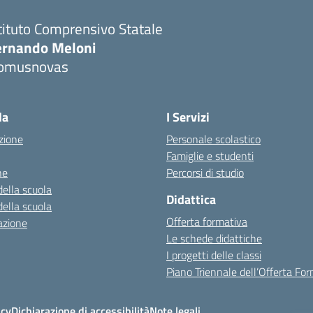
tituto Comprensivo Statale
ernando Meloni
omusnovas
Visita la pagina iniziale della scuola
la
I Servizi
zione
Personale scolastico
Famiglie e studenti
ne
Percorsi di studio
della scuola
Didattica
della scuola
Offerta formativa
azione
Le schede didattiche
I progetti delle classi
Piano Triennale dell’Offerta Fo
icy
Dichiarazione di accessibilità
Note legali