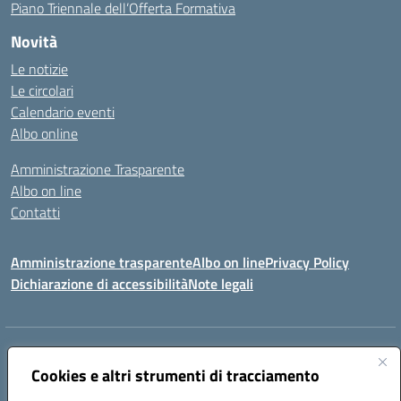
Piano Triennale dell’Offerta Formativa
Novità
Le notizie
Le circolari
Calendario eventi
Albo online
Amministrazione Trasparente
Albo on line
Contatti
Amministrazione trasparente
Albo on line
Privacy Policy
Dichiarazione di accessibilità
Note legali
Indirizzo:
Via Cagliari 104 09015 Domusnovas (CA)
Centralino:
Cookies e altri strumenti di tracciamento
078170786
Email:
caic875002@istruzione.it
Posta elettronica certificata (PEC):
caic875002@pec.istruzione.it