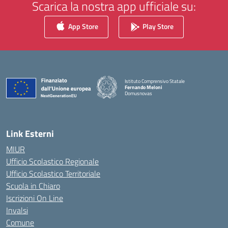
Scarica la nostra app ufficiale su:
App Store
Play Store
Istituto Comprensivo Statale
Fernando Meloni
Domusnovas
— Visita la pagina iniziale della scuola
Link Esterni
MIUR
Ufficio Scolastico Regionale
Ufficio Scolastico Territoriale
Scuola in Chiaro
Iscrizioni On Line
Invalsi
Comune