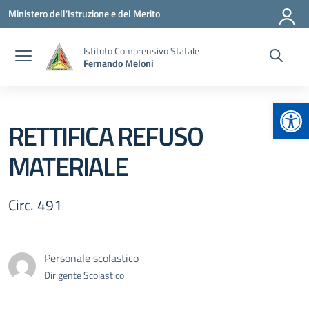
Vai ai contenuti
Vai al menu di navigazione
Vai al footer
Ministero dell'Istruzione e del Merito
Istituto Comprensivo Statale
Fernando Meloni
Apr
RETTIFICA REFUSO
MATERIALE
Circ. 491
Personale scolastico
Dirigente Scolastico