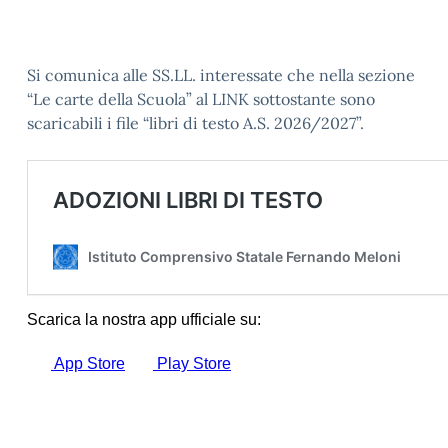
Si comunica alle SS.LL. interessate che nella sezione
“Le carte della Scuola” al LINK sottostante sono
scaricabili i file “libri di testo A.S. 2026/2027”.