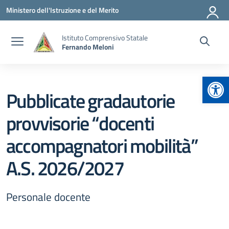
Vai ai contenuti
Vai al menu di navigazione
Vai al footer
Ministero dell'Istruzione e del Merito
Istituto Comprensivo Statale
Fernando Meloni
Apr
Pubblicate gradautorie
provvisorie “docenti
accompagnatori mobilità”
A.S. 2026/2027
Personale docente