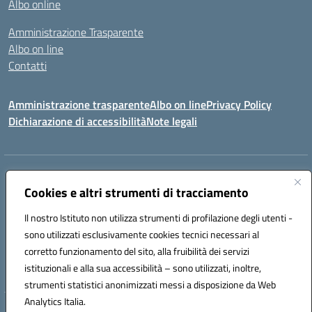
Albo online
Amministrazione Trasparente
Albo on line
Contatti
Amministrazione trasparente
Albo on line
Privacy Policy
Dichiarazione di accessibilità
Note legali
Indirizzo:
Via Cagliari 104 09015 Domusnovas (CA)
Centralino:
Cookies e altri strumenti di tracciamento
078170786
Email:
caic875002@istruzione.it
Posta elettronica certificata (PEC):
caic875002@pec.istruzione.it
Il nostro Istituto non utilizza strumenti di profilazione degli utenti -
Codice fiscale: 90027700922
sono utilizzati esclusivamente cookies tecnici necessari al
Codice meccanografico:
CAIC875002
corretto funzionamento del sito, alla fruibilità dei servizi
Codice unico di fatturazione (CUF): UFVRG0
istituzionali e alla sua accessibilità – sono utilizzati, inoltre,
strumenti statistici anonimizzati messi a disposizione da Web
Analytics Italia.