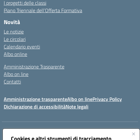
I progetti delle classi
Piano Triennale dell’Offerta Formativa
Novità
Le notizie
Le circolari
Calendario eventi
Albo online
Amministrazione Trasparente
Albo on line
Contatti
Amministrazione trasparente
Albo on line
Privacy Policy
Dichiarazione di accessibilità
Note legali
Indirizzo:
Via Cagliari 104 09015 Domusnovas (CA)
Centralino:
Cookies e altri strumenti di tracciamento
078170786
Email:
caic875002@istruzione.it