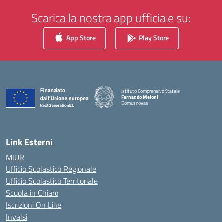
Scarica la nostra app ufficiale su:
App Store
Play Store
Istituto Comprensivo Statale
Fernando Meloni
Domusnovas
— Visita la pagina iniziale della scuola
Link Esterni
MIUR
Ufficio Scolastico Regionale
Ufficio Scolastico Territoriale
Scuola in Chiaro
Iscrizioni On Line
Invalsi