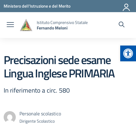
Vai ai contenuti
Vai al menu di navigazione
Vai al footer
Ministero dell'Istruzione e del Merito
Istituto Comprensivo Statale
Fernando Meloni
Apr
Precisazioni sede esame
Lingua Inglese PRIMARIA
In riferimento a circ. 580
Personale scolastico
Dirigente Scolastico