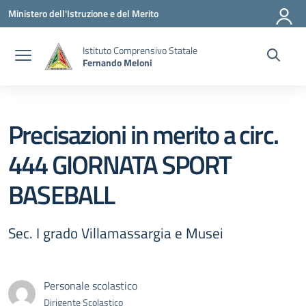
Vai ai contenuti
Vai al menu di navigazione
Vai al footer
Ministero dell'Istruzione e del Merito
Istituto Comprensivo Statale
Fernando Meloni
Precisazioni in merito a circ.
444 GIORNATA SPORT
BASEBALL
Sec. I grado Villamassargia e Musei
Personale scolastico
Dirigente Scolastico