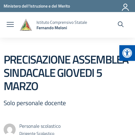
Vai ai contenuti
Vai al menu di navigazione
Vai al footer
Ministero dell'Istruzione e del Merito
Istituto Comprensivo Statale
Fernando Meloni
Apr
PRECISAZIONE ASSEMBLEA
SINDACALE GIOVEDI 5
MARZO
Solo personale docente
Personale scolastico
Dirigente Scolastico