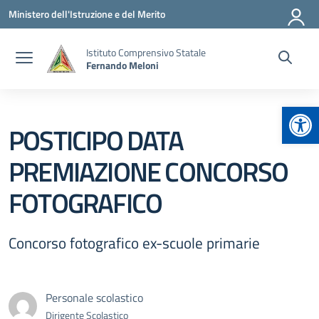
Vai ai contenuti
Vai al menu di navigazione
Vai al footer
Ministero dell'Istruzione e del Merito
Istituto Comprensivo Statale
Fernando Meloni
Apr
POSTICIPO DATA
PREMIAZIONE CONCORSO
FOTOGRAFICO
Concorso fotografico ex-scuole primarie
Personale scolastico
Dirigente Scolastico