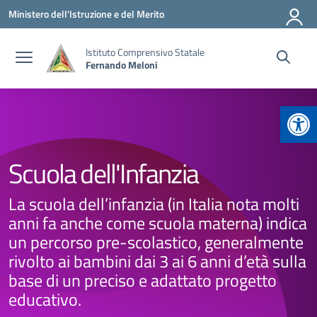
Vai ai contenuti
Vai al menu di navigazione
Vai al footer
Ministero dell'Istruzione e del Merito
Istituto Comprensivo Statale
Fernando Meloni
Apr
Scuola dell'Infanzia
La scuola dell’infanzia (in Italia nota molti
anni fa anche come scuola materna) indica
un percorso pre-scolastico, generalmente
rivolto ai bambini dai 3 ai 6 anni d’età sulla
base di un preciso e adattato progetto
educativo.