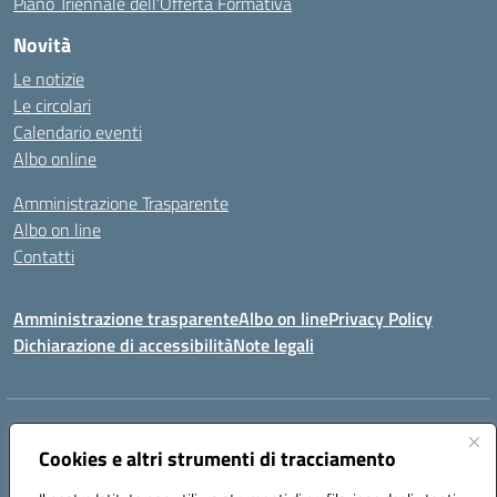
Piano Triennale dell’Offerta Formativa
Novità
Le notizie
Le circolari
Calendario eventi
Albo online
Amministrazione Trasparente
Albo on line
Contatti
Amministrazione trasparente
Albo on line
Privacy Policy
Dichiarazione di accessibilità
Note legali
Indirizzo:
Via Cagliari 104 09015 Domusnovas (CA)
Centralino:
Cookies e altri strumenti di tracciamento
078170786
Email:
caic875002@istruzione.it
Posta elettronica certificata (PEC):
caic875002@pec.istruzione.it