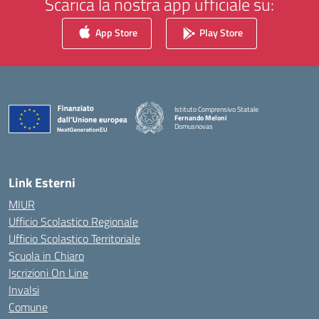
Scarica la nostra app ufficiale su:
App Store
Play Store
Istituto Comprensivo Statale
Fernando Meloni
Domusnovas
— Visita la pagina iniziale della scuola
Link Esterni
MIUR
Ufficio Scolastico Regionale
Ufficio Scolastico Territoriale
Scuola in Chiaro
Iscrizioni On Line
Invalsi
Comune