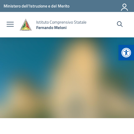
Vai ai contenuti
Vai al menu di navigazione
Vai al footer
Ministero dell'Istruzione e del Merito
Istituto Comprensivo Statale
Fernando Meloni
Apr