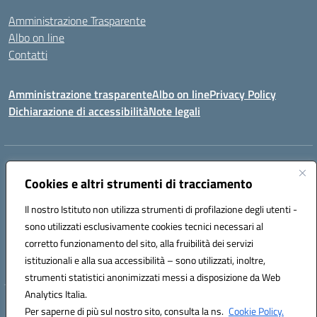
Amministrazione Trasparente
Albo on line
Contatti
Amministrazione trasparente
Albo on line
Privacy Policy
Dichiarazione di accessibilità
Note legali
Indirizzo:
Via Cagliari 104 09015 Domusnovas (CA)
Centralino:
Cookies e altri strumenti di tracciamento
078170786
Email:
caic875002@istruzione.it
Posta elettronica certificata (PEC):
caic875002@pec.istruzione.it
Il nostro Istituto non utilizza strumenti di profilazione degli utenti -
Codice fiscale: 90027700922
sono utilizzati esclusivamente cookies tecnici necessari al
Codice meccanografico:
CAIC875002
corretto funzionamento del sito, alla fruibilità dei servizi
Codice unico di fatturazione (CUF): UFVRG0
istituzionali e alla sua accessibilità – sono utilizzati, inoltre,
strumenti statistici anonimizzati messi a disposizione da Web
Analytics Italia.
Hosting & Powered by 3D Solution S.r.l.
Per saperne di più sul nostro sito, consulta la ns.
Cookie Policy.