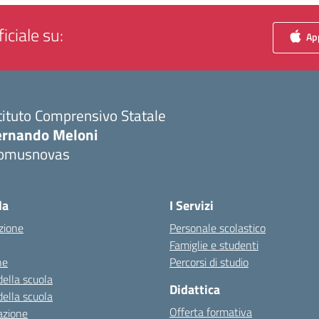
iciale su:
App
tituto Comprensivo Statale
ernando Meloni
omusnovas
Visita la pagina iniziale della scuola
la
I Servizi
zione
Personale scolastico
Famiglie e studenti
ne
Percorsi di studio
della scuola
Didattica
della scuola
Offerta formativa
azione