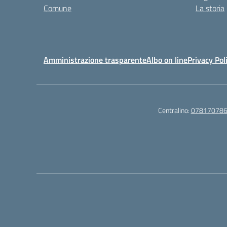
Comune
La storia
Amministrazione trasparente
Albo on line
Privacy Pol
Centralino:
07817078