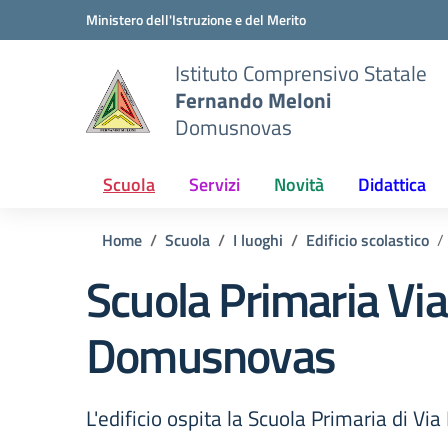
Vai ai contenuti
Vai al menu di navigazione
Vai al footer
Ministero dell'Istruzione e del Merito
Istituto Comprensivo Statale
Fernando Meloni
Domusnovas
Scuola
Servizi
Novità
Didattica
Home
Scuola
I luoghi
Edificio scolastico
Scuola Primaria Vi
Domusnovas
L'edificio ospita la Scuola Primaria di 