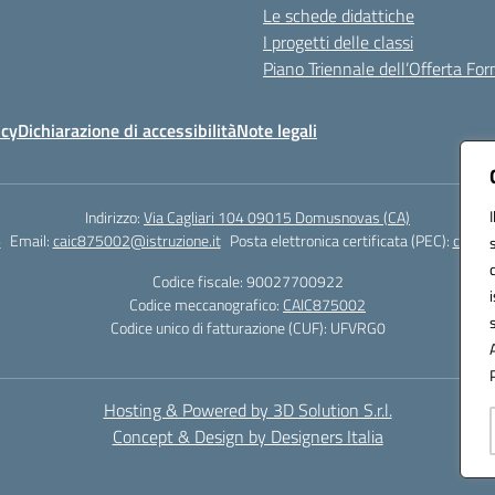
Le schede didattiche
I progetti delle classi
Piano Triennale dell’Offerta Fo
icy
Dichiarazione di accessibilità
Note legali
Indirizzo:
Via Cagliari 104 09015 Domusnovas (CA)
6
Email:
caic875002@istruzione.it
Posta elettronica certificata (PEC):
caic87
Codice fiscale: 90027700922
Codice meccanografico:
CAIC875002
Codice unico di fatturazione (CUF): UFVRG0
Hosting & Powered by 3D Solution S.r.l.
Concept & Design by Designers Italia