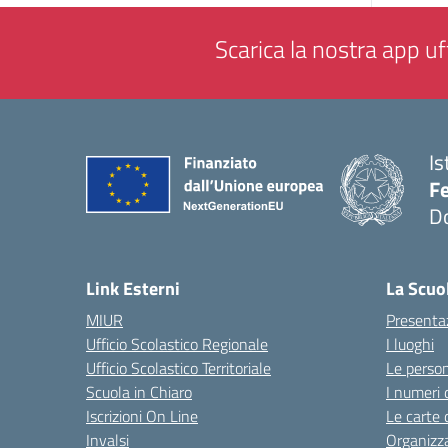
Scarica la nostra app uff
Is
F
D
— 
Link Esterni
La Scuo
MIUR
Presenta
Ufficio Scolastico Regionale
I luoghi
Ufficio Scolastico Territoriale
Le perso
Scuola in Chiaro
I numeri 
Iscrizioni On Line
Le carte 
Invalsi
Organizz