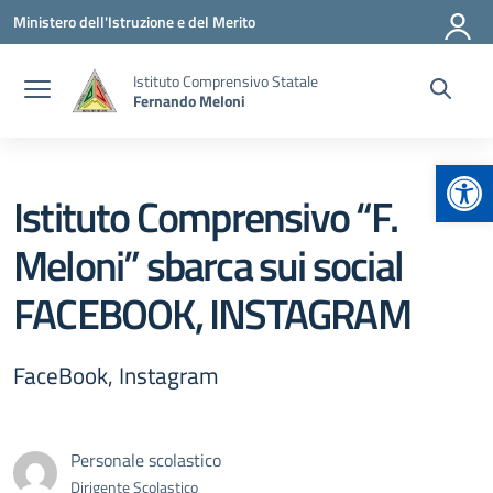
Vai ai contenuti
Vai al menu di navigazione
Vai al footer
Ministero dell'Istruzione e del Merito
Istituto Comprensivo Statale
Fernando Meloni
Apr
Istituto Comprensivo “F.
Meloni” sbarca sui social
FACEBOOK, INSTAGRAM
FaceBook, Instagram
Personale scolastico
Dirigente Scolastico