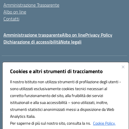
Amministrazione Trasparente
Albo on line
Contatti
Amministrazione trasparente
Albo on line
Privacy Policy
Dichiarazione di accessibilità
Note legali
Indirizzo:
Via Cagliari 104 09015 Domusnovas (CA)
Centralino:
Cookies e altri strumenti di tracciamento
078170786
Email:
caic875002@istruzione.it
Posta elettronica certificata (PEC):
caic875002@pec.istruzione.it
Il nostro Istituto non utilizza strumenti di profilazione degli utenti -
Codice fiscale: 90027700922
sono utilizzati esclusivamente cookies tecnici necessari al
Codice meccanografico:
CAIC875002
corretto funzionamento del sito, alla fruibilità dei servizi
Codice unico di fatturazione (CUF): UFVRG0
istituzionali e alla sua accessibilità – sono utilizzati, inoltre,
strumenti statistici anonimizzati messi a disposizione da Web
Analytics Italia.
Hosting & Powered by 3D Solution S.r.l.
Per saperne di più sul nostro sito, consulta la ns.
Cookie Policy.
Concept & Design by Designers Italia