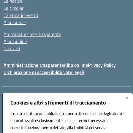
Le notizie
Le circolari
Calendario eventi
Albo online
Amministrazione Trasparente
Albo on line
Contatti
Amministrazione trasparente
Albo on line
Privacy Policy
Dichiarazione di accessibilità
Note legali
Indirizzo:
Via Cagliari 104 09015 Domusnovas (CA)
Centralino:
Cookies e altri strumenti di tracciamento
078170786
Email:
caic875002@istruzione.it
Posta elettronica certificata (PEC):
caic875002@pec.istruzione.it
Il nostro Istituto non utilizza strumenti di profilazione degli utenti -
Codice fiscale: 90027700922
sono utilizzati esclusivamente cookies tecnici necessari al
Codice meccanografico:
CAIC875002
corretto funzionamento del sito, alla fruibilità dei servizi
Codice unico di fatturazione (CUF): UFVRG0