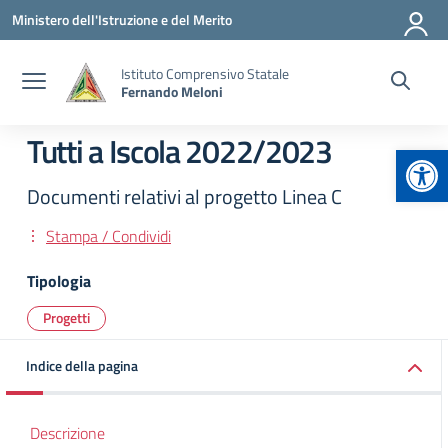
Vai ai contenuti
Vai al menu di navigazione
Vai al footer
Ministero dell'Istruzione e del Merito
Istituto Comprensivo Statale
Fernando Meloni
Tutti a Iscola 2022/2023
Apr
Documenti relativi al progetto Linea C
Stampa / Condividi
Tipologia
Progetti
Indice della pagina
Descrizione