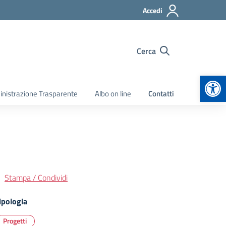
Accedi
Cerca
Apr
nistrazione Trasparente
Albo on line
Contatti
Stampa / Condividi
ipologia
Progetti