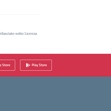
rilasciato sotto Licenza
 Store
Play Store