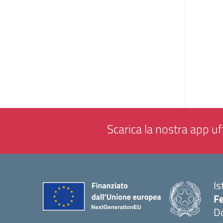
Scarica la nostra app uff
Is
F
D