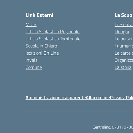
— 
Link Esterni
La Scuo
MIUR
Presenta
Ufficio Scolastico Regionale
I luoghi
Ufficio Scolastico Territoriale
Le perso
Scuola in Chiaro
I numeri 
Iscrizioni On Line
Le carte 
Invalsi
Organizz
Comune
La storia
Amministrazione trasparente
Albo on line
Privacy Pol
Centralino:
07817078