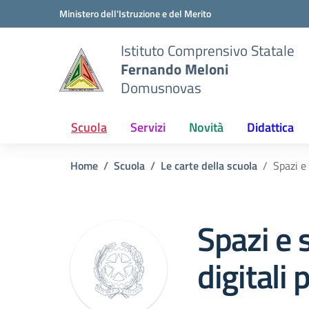
Vai ai contenuti
Vai al menu di navigazione
Vai al footer
Ministero dell'Istruzione e del Merito
Istituto Comprensivo Statale
Fernando Meloni
Domusnovas
Scuola
Servizi
Novità
Didattica
Home
Scuola
Le carte della scuola
Spazi e
Spazi e 
digitali