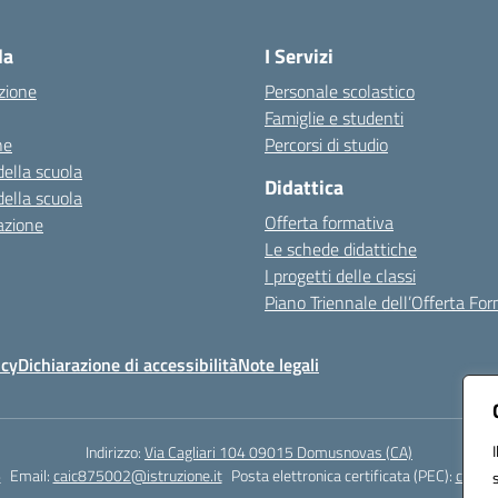
Visita la pagina iniziale della scuola
la
I Servizi
zione
Personale scolastico
Famiglie e studenti
ne
Percorsi di studio
della scuola
Didattica
della scuola
Offerta formativa
azione
Le schede didattiche
I progetti delle classi
Piano Triennale dell’Offerta Fo
icy
Dichiarazione di accessibilità
Note legali
Indirizzo:
Via Cagliari 104 09015 Domusnovas (CA)
6
Email:
caic875002@istruzione.it
Posta elettronica certificata (PEC):
caic87