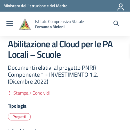
Vai ai contenuti
Vai al menu di navigazione
Vai al footer
Ministero dell'Istruzione e del Merito
Istituto Comprensivo Statale
Fernando Meloni
Abilitazione al Cloud per le PA
Locali – Scuole
Documenti relativi al progetto PNRR
Componente 1 - INVESTIMENTO 1.2.
(Dicembre 2022)
Stampa / Condividi
Tipologia
Progetti