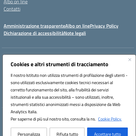
Albo on line
Contatti
Amministrazione trasparente
Albo on line
Privacy Policy
Dichiarazione di accessibilità
Note legali
Indirizzo:
Via Cagliari 104 09015 Domusnovas (CA)
Centralino:
Cookies e altri strumenti di tracciamento
078170786
Email:
caic875002@istruzione.it
Posta elettronica certificata (PEC):
caic875002@pec.istruzione.it
Il nostro Istituto non utilizza strumenti di profilazione degli utenti -
Codice fiscale: 90027700922
sono utilizzati esclusivamente cookies tecnici necessari al
Codice meccanografico:
CAIC875002
corretto funzionamento del sito, alla fruibilità dei servizi
Codice unico di fatturazione (CUF): UFVRG0
istituzionali e alla sua accessibilità – sono utilizzati, inoltre,
strumenti statistici anonimizzati messi a disposizione da Web
Analytics Italia.
Hosting & Powered by 3D Solution S.r.l.
Per saperne di più sul nostro sito, consulta la ns.
Cookie Policy.
Concept & Design by Designers Italia
Personalizza
Rifiuta tutto
Accettare tutto