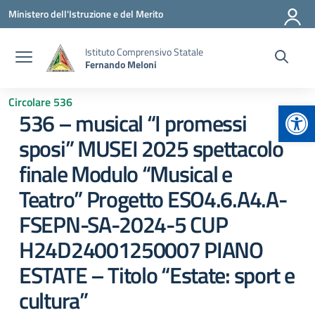
Vai ai contenuti
Vai al menu di navigazione
Vai al footer
Ministero dell'Istruzione e del Merito
Istituto Comprensivo Statale
Fernando Meloni
Circolare 536
Apr
536 – musical “I promessi
sposi” MUSEI 2025 spettacolo
finale Modulo “Musical e
Teatro” Progetto ESO4.6.A4.A-
FSEPN-SA-2024-5 CUP
H24D24001250007 PIANO
ESTATE – Titolo “Estate: sport e
cultura”