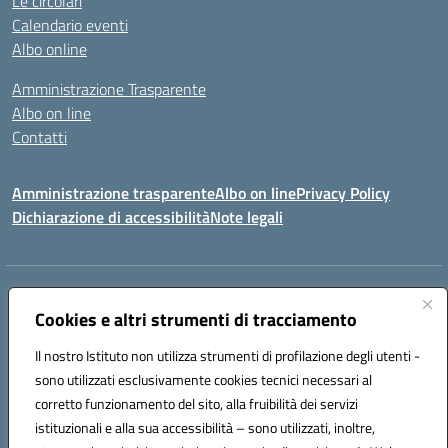
Le circolari
Calendario eventi
Albo online
Amministrazione Trasparente
Albo on line
Contatti
Amministrazione trasparente
Albo on line
Privacy Policy
Dichiarazione di accessibilità
Note legali
Indirizzo:
Via Cagliari 104 09015 Domusnovas (CA)
Centralino:
Cookies e altri strumenti di tracciamento
078170786
Email:
caic875002@istruzione.it
Posta elettronica certificata (PEC):
caic875002@pec.istruzione.it
Il nostro Istituto non utilizza strumenti di profilazione degli utenti -
Codice fiscale: 90027700922
sono utilizzati esclusivamente cookies tecnici necessari al
Codice meccanografico:
CAIC875002
corretto funzionamento del sito, alla fruibilità dei servizi
Codice unico di fatturazione (CUF): UFVRG0
istituzionali e alla sua accessibilità – sono utilizzati, inoltre,