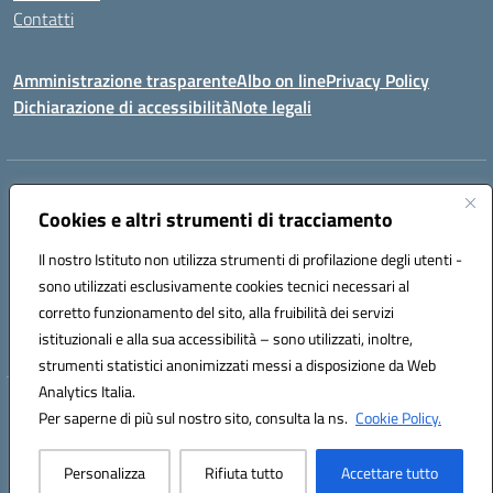
Contatti
Amministrazione trasparente
Albo on line
Privacy Policy
Dichiarazione di accessibilità
Note legali
Indirizzo:
Via Cagliari 104 09015 Domusnovas (CA)
Centralino:
Cookies e altri strumenti di tracciamento
078170786
Email:
caic875002@istruzione.it
Posta elettronica certificata (PEC):
caic875002@pec.istruzione.it
Il nostro Istituto non utilizza strumenti di profilazione degli utenti -
Codice fiscale: 90027700922
sono utilizzati esclusivamente cookies tecnici necessari al
Codice meccanografico:
CAIC875002
corretto funzionamento del sito, alla fruibilità dei servizi
Codice unico di fatturazione (CUF): UFVRG0
istituzionali e alla sua accessibilità – sono utilizzati, inoltre,
strumenti statistici anonimizzati messi a disposizione da Web
Analytics Italia.
Hosting & Powered by 3D Solution S.r.l.
Per saperne di più sul nostro sito, consulta la ns.
Cookie Policy.
Concept & Design by Designers Italia
Personalizza
Rifiuta tutto
Accettare tutto