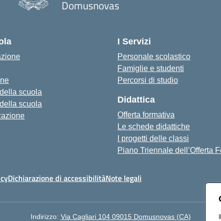
Domusnovas
— Visita la pagina iniziale della scu
ola
I Servizi
azione
Personale scolastico
Famiglie e studenti
one
Percorsi di studio
 della scuola
Didattica
 della scuola
Offerta formativa
zazione
Le schede didattiche
I progetti delle classi
Piano Triennale dell’Offerta 
icy
Dichiarazione di accessibilità
Note legali
Indirizzo:
Via Cagliari 104 09015 Domusnovas (CA)