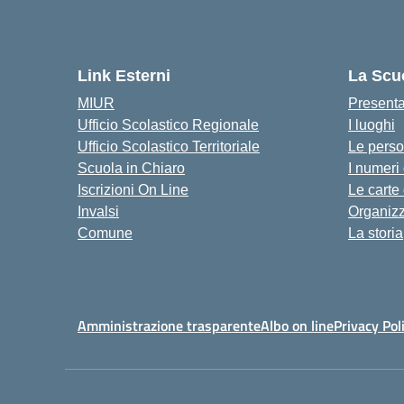
Link Esterni
La Scu
MIUR
Present
Ufficio Scolastico Regionale
I luoghi
Ufficio Scolastico Territoriale
Le pers
Scuola in Chiaro
I numeri
Iscrizioni On Line
Le carte
Invalsi
Organiz
Comune
La storia
Amministrazione trasparente
Albo on line
Privacy Pol