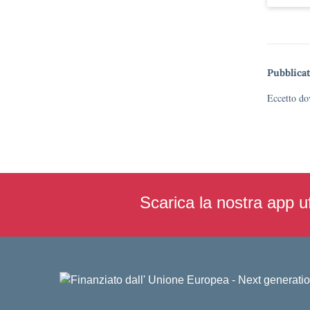
Pubblicat
Eccetto dov
Scarica la nostra app uf