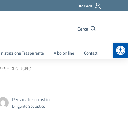
Accedi
Cerca
Apr
nistrazione Trasparente
Albo on line
Contatti
 MESE DI GIUGNO
Personale scolastico
Dirigente Scolastico