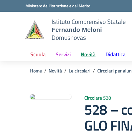
Vai ai contenuti
Vai al menu di navigazione
Vai al footer
Ministero dell'Istruzione e del Merito
Istituto Comprensivo Statale
Fernando Meloni
Domusnovas
Scuola
Servizi
Novità
Didattica
Home
Novità
Le circolari
Circolari per alun
Circolare 528
528 – c
GLO FINA