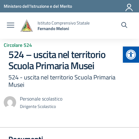
Vai ai contenuti
Vai al menu di navigazione
Vai al footer
Ministero dell'Istruzione e del Merito
Istituto Comprensivo Statale
Fernando Meloni
Circolare 524
Apr
524 – uscita nel territorio
Scuola Primaria Musei
524 - uscita nel territorio Scuola Primaria
Musei
Personale scolastico
Dirigente Scolastico