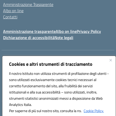
Amministrazione Trasparente
Albo on line
Contatti
Amministrazione trasparente
Albo on line
Privacy Policy
Dichiarazione di accessibilità
Note legali
Indirizzo:
Via Cagliari 104 09015 Domusnovas (CA)
Centralino:
Cookies e altri strumenti di tracciamento
078170786
Email:
caic875002@istruzione.it
Posta elettronica certificata (PEC):
caic875002@pec.istruzione.it
Il nostro Istituto non utilizza strumenti di profilazione degli utenti -
Codice fiscale: 90027700922
sono utilizzati esclusivamente cookies tecnici necessari al
Codice meccanografico:
CAIC875002
corretto funzionamento del sito, alla fruibilità dei servizi
Codice unico di fatturazione (CUF): UFVRG0
istituzionali e alla sua accessibilità – sono utilizzati, inoltre,
strumenti statistici anonimizzati messi a disposizione da Web
Analytics Italia.
Hosting & Powered by 3D Solution S.r.l.
Per saperne di più sul nostro sito, consulta la ns.
Cookie Policy.
Concept & Design by Designers Italia