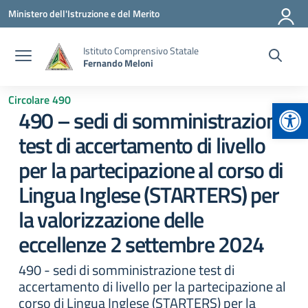
Vai ai contenuti
Vai al menu di navigazione
Vai al footer
Ministero dell'Istruzione e del Merito
Istituto Comprensivo Statale
Fernando Meloni
Circolare 490
Apr
490 – sedi di somministrazione
test di accertamento di livello
per la partecipazione al corso di
Lingua Inglese (STARTERS) per
la valorizzazione delle
eccellenze 2 settembre 2024
490 - sedi di somministrazione test di
accertamento di livello per la partecipazione al
corso di Lingua Inglese (STARTERS) per la