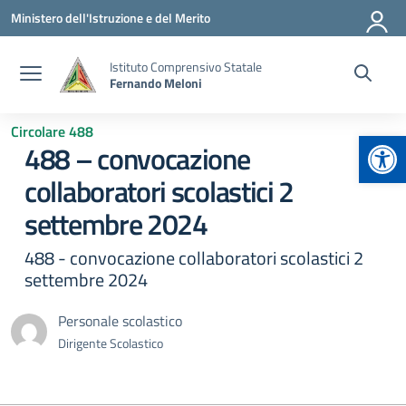
Vai ai contenuti
Vai al menu di navigazione
Vai al footer
Ministero dell'Istruzione e del Merito
Istituto Comprensivo Statale
Fernando Meloni
Circolare 488
Apr
488 – convocazione
collaboratori scolastici 2
settembre 2024
488 - convocazione collaboratori scolastici 2
settembre 2024
Personale scolastico
Dirigente Scolastico