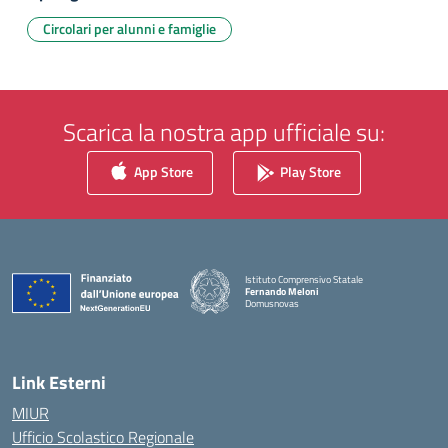
Circolari per alunni e famiglie
Scarica la nostra app ufficiale su:
App Store
Play Store
Istituto Comprensivo Statale
Fernando Meloni
Domusnovas
— Visita la pagina iniziale della scuola
Link Esterni
MIUR
Ufficio Scolastico Regionale