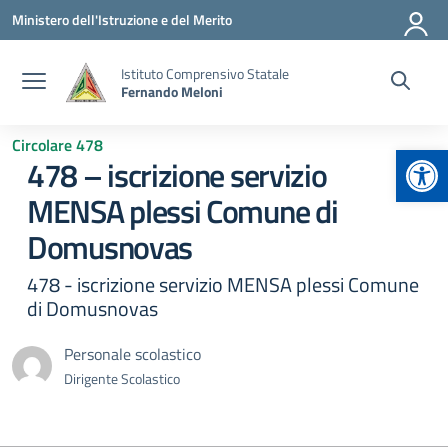
Vai ai contenuti
Vai al menu di navigazione
Vai al footer
Ministero dell'Istruzione e del Merito
Istituto Comprensivo Statale
Fernando Meloni
Circolare 478
Apr
478 – iscrizione servizio
MENSA plessi Comune di
Domusnovas
478 - iscrizione servizio MENSA plessi Comune
di Domusnovas
Personale scolastico
Dirigente Scolastico