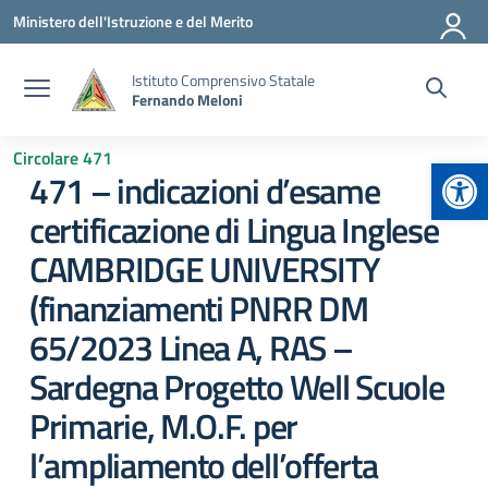
Vai ai contenuti
Vai al menu di navigazione
Vai al footer
Ministero dell'Istruzione e del Merito
Istituto Comprensivo Statale
Fernando Meloni
Circolare 471
Apr
471 – indicazioni d’esame
certificazione di Lingua Inglese
CAMBRIDGE UNIVERSITY
(finanziamenti PNRR DM
65/2023 Linea A, RAS –
Sardegna Progetto Well Scuole
Primarie, M.O.F. per
l’ampliamento dell’offerta