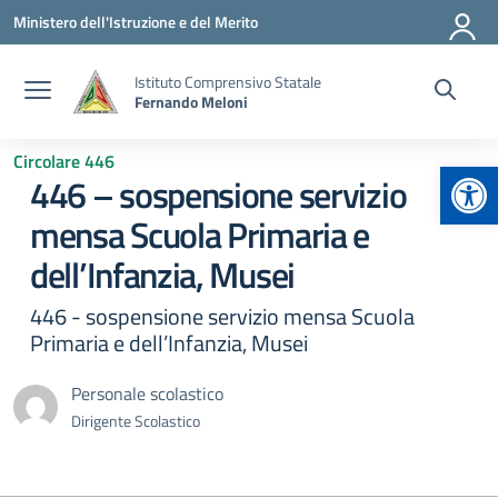
Vai ai contenuti
Vai al menu di navigazione
Vai al footer
Ministero dell'Istruzione e del Merito
Istituto Comprensivo Statale
Fernando Meloni
Circolare 446
Apr
446 – sospensione servizio
mensa Scuola Primaria e
dell’Infanzia, Musei
446 - sospensione servizio mensa Scuola
Primaria e dell’Infanzia, Musei
Personale scolastico
Dirigente Scolastico