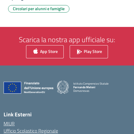
Circolari per alunni e famiglie
Scarica la nostra app ufficiale su:
App Store
Play Store
Istituto Comprensivo Statale
Fernando Meloni
Domusnovas
— Visita la pagina iniziale della scuola
Link Esterni
MIUR
Ufficio Scolastico Regionale