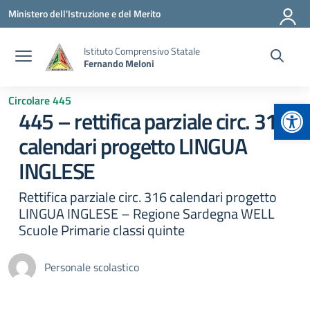
Vai ai contenuti
Vai al menu di navigazione
Vai al footer
Ministero dell'Istruzione e del Merito
Istituto Comprensivo Statale
Fernando Meloni
Circolare 445
Apr
445 – rettifica parziale circ. 316
calendari progetto LINGUA
INGLESE
Rettifica parziale circ. 316 calendari progetto
LINGUA INGLESE – Regione Sardegna WELL
Scuole Primarie classi quinte
Personale scolastico