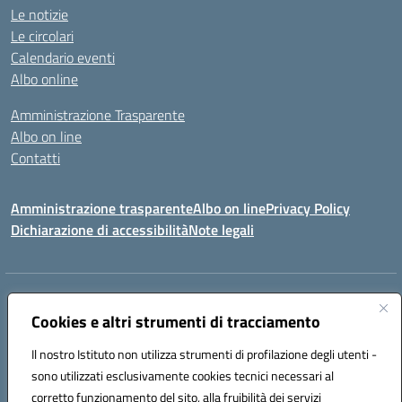
Le notizie
Le circolari
Calendario eventi
Albo online
Amministrazione Trasparente
Albo on line
Contatti
Amministrazione trasparente
Albo on line
Privacy Policy
Dichiarazione di accessibilità
Note legali
Indirizzo:
Via Cagliari 104 09015 Domusnovas (CA)
Centralino:
Cookies e altri strumenti di tracciamento
078170786
Email:
caic875002@istruzione.it
Posta elettronica certificata (PEC):
caic875002@pec.istruzione.it
Il nostro Istituto non utilizza strumenti di profilazione degli utenti -
Codice fiscale: 90027700922
sono utilizzati esclusivamente cookies tecnici necessari al
Codice meccanografico:
CAIC875002
corretto funzionamento del sito, alla fruibilità dei servizi