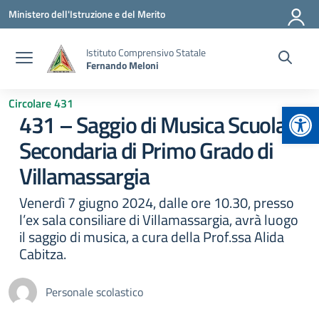
Vai ai contenuti
Vai al menu di navigazione
Vai al footer
Ministero dell'Istruzione e del Merito
Istituto Comprensivo Statale
Fernando Meloni
Circolare 431
Apr
431 – Saggio di Musica Scuola
Secondaria di Primo Grado di
Villamassargia
Venerdì 7 giugno 2024, dalle ore 10.30, presso
l’ex sala consiliare di Villamassargia, avrà luogo
il saggio di musica, a cura della Prof.ssa Alida
Cabitza.
Personale scolastico