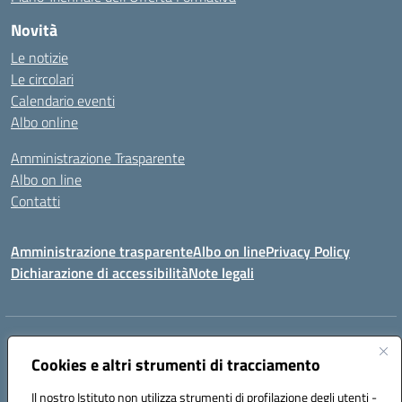
Novità
Le notizie
Le circolari
Calendario eventi
Albo online
Amministrazione Trasparente
Albo on line
Contatti
Amministrazione trasparente
Albo on line
Privacy Policy
Dichiarazione di accessibilità
Note legali
Indirizzo:
Via Cagliari 104 09015 Domusnovas (CA)
Centralino:
Cookies e altri strumenti di tracciamento
078170786
Email:
caic875002@istruzione.it
Posta elettronica certificata (PEC):
caic875002@pec.istruzione.it
Il nostro Istituto non utilizza strumenti di profilazione degli utenti -