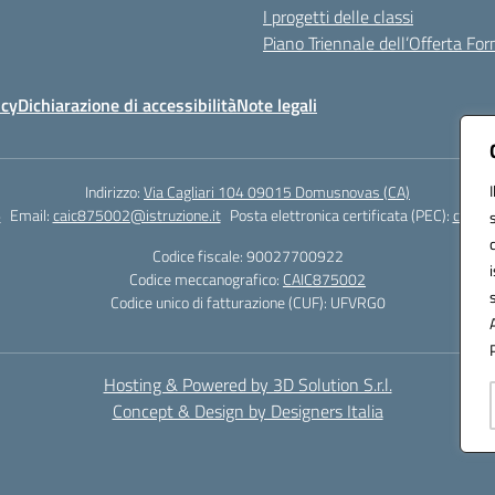
I progetti delle classi
Piano Triennale dell’Offerta Fo
icy
Dichiarazione di accessibilità
Note legali
Indirizzo:
Via Cagliari 104 09015 Domusnovas (CA)
6
Email:
caic875002@istruzione.it
Posta elettronica certificata (PEC):
caic87
Codice fiscale: 90027700922
Codice meccanografico:
CAIC875002
Codice unico di fatturazione (CUF): UFVRG0
Hosting & Powered by 3D Solution S.r.l.
Concept & Design by Designers Italia