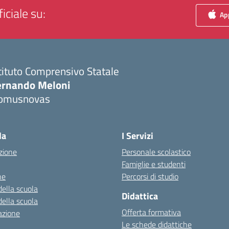
iciale su:
App
tituto Comprensivo Statale
ernando Meloni
omusnovas
Visita la pagina iniziale della scuola
la
I Servizi
zione
Personale scolastico
Famiglie e studenti
ne
Percorsi di studio
della scuola
Didattica
della scuola
Offerta formativa
azione
Le schede didattiche