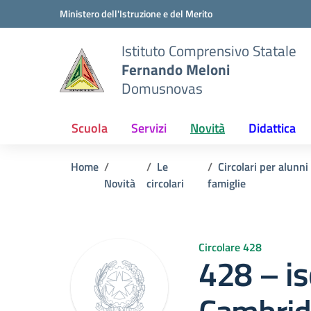
Vai ai contenuti
Vai al menu di navigazione
Vai al footer
Ministero dell'Istruzione e del Merito
Istituto Comprensivo Statale
Fernando Meloni
Domusnovas
Scuola
Servizi
Novità
Didattica
Home
Le
Circolari per alunni
Novità
circolari
famiglie
Circolare 428
428 – is