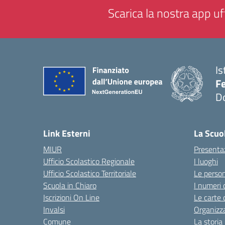
Scarica la nostra app uff
Is
F
D
— 
Link Esterni
La Scuo
MIUR
Presenta
Ufficio Scolastico Regionale
I luoghi
Ufficio Scolastico Territoriale
Le perso
Scuola in Chiaro
I numeri 
Iscrizioni On Line
Le carte 
Invalsi
Organizz
Comune
La storia