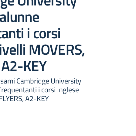
ge University
 alunne
anti i corsi
livelli MOVERS,
 A2-KEY
 esami Cambridge University
frequentanti i corsi Inglese
 FLYERS, A2-KEY