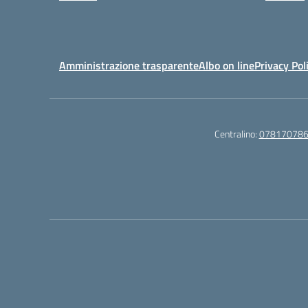
Amministrazione trasparente
Albo on line
Privacy Pol
Centralino:
07817078