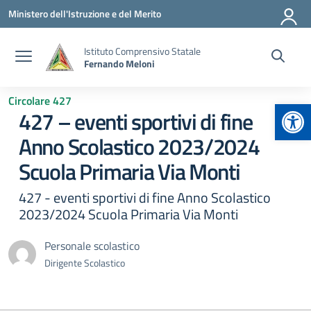
Vai ai contenuti
Vai al menu di navigazione
Vai al footer
Ministero dell'Istruzione e del Merito
Istituto Comprensivo Statale
Fernando Meloni
Circolare 427
Apr
427 – eventi sportivi di fine
Anno Scolastico 2023/2024
Scuola Primaria Via Monti
427 - eventi sportivi di fine Anno Scolastico
2023/2024 Scuola Primaria Via Monti
Personale scolastico
Dirigente Scolastico