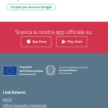
Circolari per alunni e famiglie
Scarica la nostra app ufficiale su:
App Store
Play Store
Istituto Comprensivo Statale
Fernando Meloni
Domusnovas
— Visita la pagina iniziale della scuola
Link Esterni
MIUR
Ufficio Scolastico Regionale