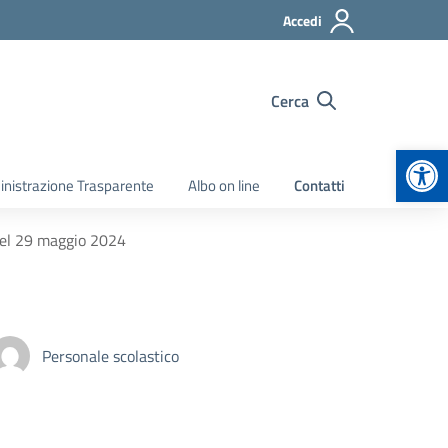
Accedi
Cerca
Apr
nistrazione Trasparente
Albo on line
Contatti
del 29 maggio 2024
Personale scolastico