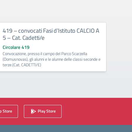
419 – convocati Fasi d’Istituto CALCIO A
382 
5 – Cat. Cadetti/e
il 2
Circolare 419
Circo
Convocazione, presso il campo del Parco Scarzella
convoc
(Domusnovas), gli alunni e le alunne delle classi seconde e
TRE ore
terze.(Cat. CADETTI/E)
a tutto
 Store
Play Store