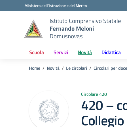
Vai ai contenuti
Vai al menu di navigazione
Vai al footer
Ministero dell'Istruzione e del Merito
Istituto Comprensivo Statale
Fernando Meloni
Domusnovas
Scuola
Servizi
Novità
Didattica
Home
Novità
Le circolari
Circolari per doc
Circolare 420
420 – c
Collegio