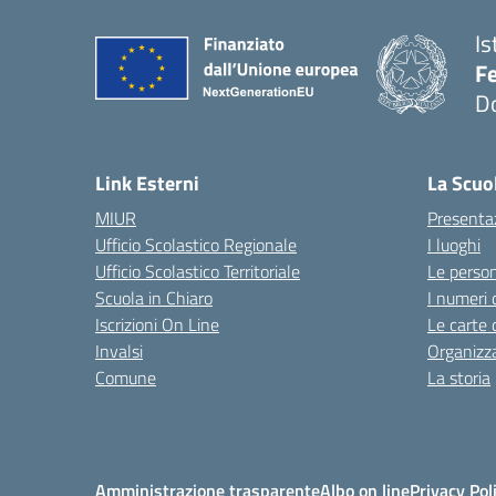
Is
F
D
— 
Link Esterni
La Scuo
MIUR
Presenta
Ufficio Scolastico Regionale
I luoghi
Ufficio Scolastico Territoriale
Le perso
Scuola in Chiaro
I numeri 
Iscrizioni On Line
Le carte 
Invalsi
Organizz
Comune
La storia
Amministrazione trasparente
Albo on line
Privacy Pol