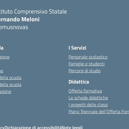
tituto Comprensivo Statale
ernando Meloni
omusnovas
Visita la pagina iniziale della scuola
la
I Servizi
zione
Personale scolastico
Famiglie e studenti
ne
Percorsi di studio
della scuola
Didattica
della scuola
Offerta formativa
azione
Le schede didattiche
I progetti delle classi
Piano Triennale dell’Offerta Fo
icy
Dichiarazione di accessibilità
Note legali