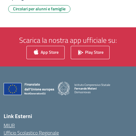
Circolari per alunni e famiglie
Scarica la nostra app ufficiale su:
App Store
Play Store
Istituto Comprensivo Statale
Fernando Meloni
Domusnovas
— Visita la pagina iniziale della scuola
Link Esterni
MIUR
Ufficio Scolastico Regionale