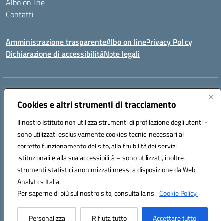
Albo on line
Contatti
Amministrazione trasparente
Albo on line
Privacy Policy
Dichiarazione di accessibilità
Note legali
Indirizzo:
Via Cagliari 104 09015 Domusnovas (CA)
Centralino:
Cookies e altri strumenti di tracciamento
078170786
Email:
caic875002@istruzione.it
Posta elettronica certificata (PEC):
caic875002@pec.istruzione.it
Il nostro Istituto non utilizza strumenti di profilazione degli utenti -
Codice fiscale: 90027700922
sono utilizzati esclusivamente cookies tecnici necessari al
Codice meccanografico:
CAIC875002
corretto funzionamento del sito, alla fruibilità dei servizi
Codice unico di fatturazione (CUF): UFVRG0
istituzionali e alla sua accessibilità – sono utilizzati, inoltre,
strumenti statistici anonimizzati messi a disposizione da Web
Analytics Italia.
Hosting & Powered by 3D Solution S.r.l.
Per saperne di più sul nostro sito, consulta la ns.
Cookie Policy.
Concept & Design by Designers Italia
Personalizza
Rifiuta tutto
Accettare tutto