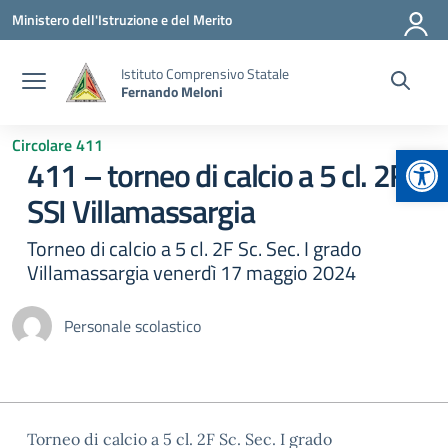
Vai ai contenuti
Vai al menu di navigazione
Vai al footer
Ministero dell'Istruzione e del Merito
Istituto Comprensivo Statale
Fernando Meloni
Circolare 411
Apr
411 – torneo di calcio a 5 cl. 2F
SSI Villamassargia
Torneo di calcio a 5 cl. 2F Sc. Sec. I grado
Villamassargia venerdì 17 maggio 2024
Personale scolastico
Torneo di calcio a 5 cl. 2F Sc. Sec. I grado