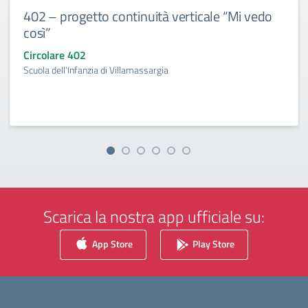
402 – progetto continuità verticale “Mi vedo
così”
Circolare 402
Scuola dell’Infanzia di Villamassargia
Scarica la nostra app ufficiale su:
App Store
Play Store