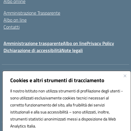
Albo online
Amministrazione Trasparente
Albo on line
Contatti
Amministrazione trasparente
Albo on line
Privacy Policy
Dichiarazione di accessibilità
Note legali
Indirizzo:
Via Cagliari 104 09015 Domusnovas (CA)
Centralino:
Cookies e altri strumenti di tracciamento
078170786
Email:
caic875002@istruzione.it
Posta elettronica certificata (PEC):
caic875002@pec.istruzione.it
Il nostro Istituto non utilizza strumenti di profilazione degli utenti -
Codice fiscale: 90027700922
sono utilizzati esclusivamente cookies tecnici necessari al
Codice meccanografico:
CAIC875002
corretto funzionamento del sito, alla fruibilità dei servizi
Codice unico di fatturazione (CUF): UFVRG0
istituzionali e alla sua accessibilità – sono utilizzati, inoltre,
strumenti statistici anonimizzati messi a disposizione da Web
Analytics Italia.
Hosting & Powered by 3D Solution S.r.l.