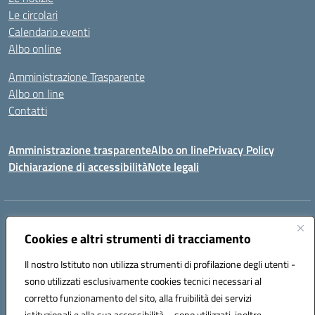
Le circolari
Calendario eventi
Albo online
Amministrazione Trasparente
Albo on line
Contatti
Amministrazione trasparente
Albo on line
Privacy Policy
Dichiarazione di accessibilità
Note legali
Indirizzo:
Via Cagliari 104 09015 Domusnovas (CA)
Centralino:
Cookies e altri strumenti di tracciamento
078170786
Email:
caic875002@istruzione.it
Posta elettronica certificata (PEC):
caic875002@pec.istruzione.it
Il nostro Istituto non utilizza strumenti di profilazione degli utenti -
Codice fiscale: 90027700922
sono utilizzati esclusivamente cookies tecnici necessari al
Codice meccanografico:
CAIC875002
corretto funzionamento del sito, alla fruibilità dei servizi
Codice unico di fatturazione (CUF): UFVRG0
istituzionali e alla sua accessibilità – sono utilizzati, inoltre,