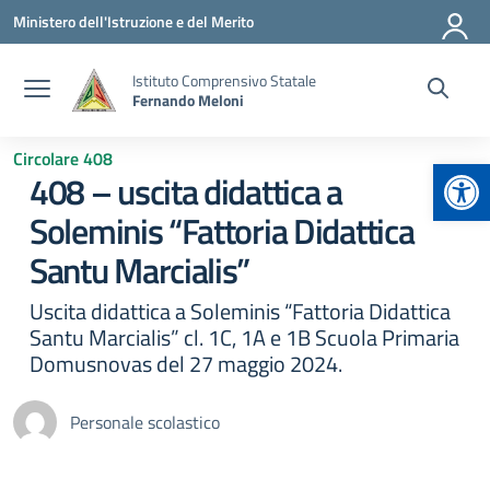
Vai ai contenuti
Vai al menu di navigazione
Vai al footer
Ministero dell'Istruzione e del Merito
Istituto Comprensivo Statale
Fernando Meloni
Circolare 408
Apr
408 – uscita didattica a
Soleminis “Fattoria Didattica
Santu Marcialis”
Uscita didattica a Soleminis “Fattoria Didattica
Santu Marcialis” cl. 1C, 1A e 1B Scuola Primaria
Domusnovas del 27 maggio 2024.
Personale scolastico