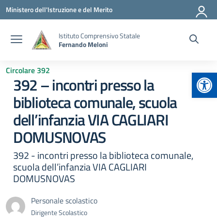
Vai ai contenuti
Vai al menu di navigazione
Vai al footer
Ministero dell'Istruzione e del Merito
Istituto Comprensivo Statale
Fernando Meloni
Circolare 392
Apr
392 – incontri presso la
biblioteca comunale, scuola
dell’infanzia VIA CAGLIARI
DOMUSNOVAS
392 - incontri presso la biblioteca comunale,
scuola dell’infanzia VIA CAGLIARI
DOMUSNOVAS
Personale scolastico
Dirigente Scolastico