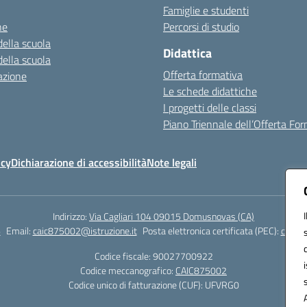
Famiglie e studenti
ne
Percorsi di studio
della scuola
Didattica
della scuola
Offerta formativa
azione
Le schede didattiche
I progetti delle classi
Piano Triennale dell’Offerta Fo
icy
Dichiarazione di accessibilità
Note legali
Indirizzo:
Via Cagliari 104 09015 Domusnovas (CA)
6
Email:
caic875002@istruzione.it
Posta elettronica certificata (PEC):
caic87
Codice fiscale: 90027700922
Codice meccanografico:
CAIC875002
Codice unico di fatturazione (CUF): UFVRG0