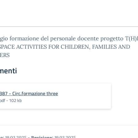
gio formazione del personale docente progetto T(H)
PACE ACTIVITIES FOR CHILDREN, FAMILIES AND
ERS
menti
387 - Circ.formazione three
pdf - 102 kb
o:
19.03.2025
-
Revisione:
19.03.2025