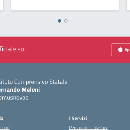
iciale su:
App
tituto Comprensivo Statale
ernando Meloni
omusnovas
Visita la pagina iniziale della scuola
la
I Servizi
zione
Personale scolastico