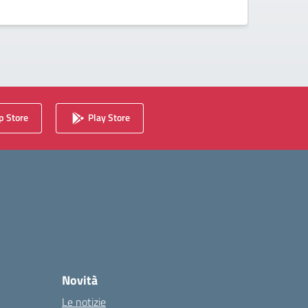
TERRI
 Store
Play Store
Novità
Le notizie