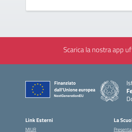
Scarica la nostra app uff
Is
F
D
— 
Link Esterni
La Scuo
MIUR
Presenta