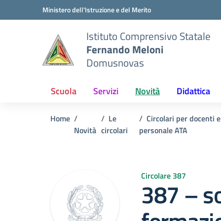
Vai ai contenuti
Vai al menu di navigazione
Vai al footer
Ministero dell'Istruzione e del Merito
Istituto Comprensivo Statale
Fernando Meloni
Domusnovas
Scuola
Servizi
Novità
Didattica
Home
Le
Circolari per docenti e
Novità
circolari
personale ATA
Circolare 387
387 – s