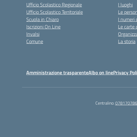
Ufficio Scolastico Regionale
I luoghi
Ufficio Scolastico Territoriale
Le perso
Scuola in Chiaro
I numeri 
Iscrizioni On Line
Le carte 
Invalsi
Organizz
Comune
La storia
Amministrazione trasparente
Albo on line
Privacy Pol
Centralino:
07817078