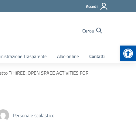
Accedi
Cerca
Apr
nistrazione Trasparente
Albo on line
Contatti
getto T(H)REE: OPEN SPACE ACTIVITIES FOR
Personale scolastico