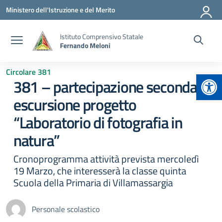
Vai ai contenuti
Vai al menu di navigazione
Vai al footer
Ministero dell'Istruzione e del Merito
Istituto Comprensivo Statale
Fernando Meloni
Circolare 381
Apr
381 – partecipazione seconda
escursione progetto
“Laboratorio di fotografia in
natura”
Cronoprogramma attività prevista mercoledì
19 Marzo, che interesserà la classe quinta
Scuola della Primaria di Villamassargia
Personale scolastico