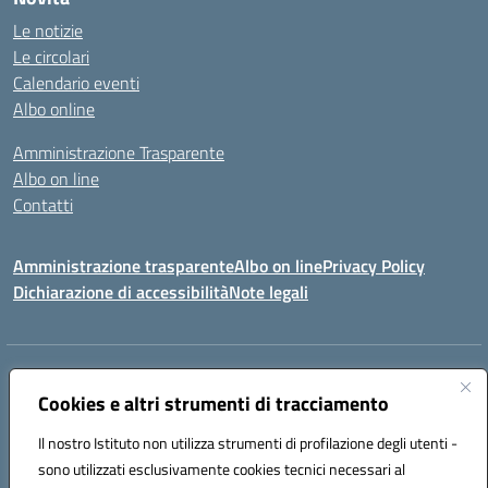
Le notizie
Le circolari
Calendario eventi
Albo online
Amministrazione Trasparente
Albo on line
Contatti
Amministrazione trasparente
Albo on line
Privacy Policy
Dichiarazione di accessibilità
Note legali
Indirizzo:
Via Cagliari 104 09015 Domusnovas (CA)
Centralino:
Cookies e altri strumenti di tracciamento
078170786
Email:
caic875002@istruzione.it
Posta elettronica certificata (PEC):
caic875002@pec.istruzione.it
Il nostro Istituto non utilizza strumenti di profilazione degli utenti -
Codice fiscale: 90027700922
sono utilizzati esclusivamente cookies tecnici necessari al
Codice meccanografico:
CAIC875002