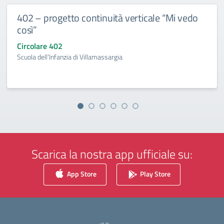
402 – progetto continuità verticale “Mi vedo
così”
Circolare 402
Scuola dell’Infanzia di Villamassargia
Scarica la nostra app ufficiale su:
App Store
Play Store