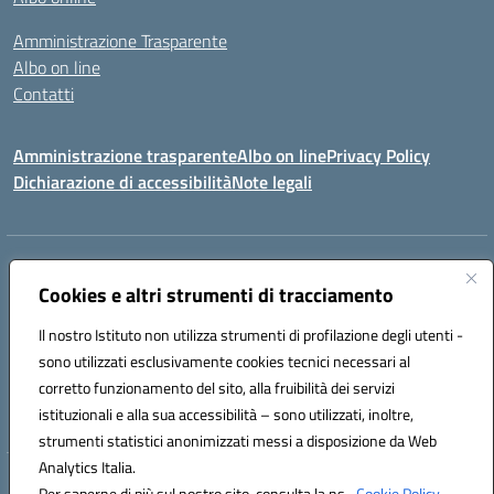
Amministrazione Trasparente
Albo on line
Contatti
Amministrazione trasparente
Albo on line
Privacy Policy
Dichiarazione di accessibilità
Note legali
Indirizzo:
Via Cagliari 104 09015 Domusnovas (CA)
Centralino:
Cookies e altri strumenti di tracciamento
078170786
Email:
caic875002@istruzione.it
Posta elettronica certificata (PEC):
caic875002@pec.istruzione.it
Il nostro Istituto non utilizza strumenti di profilazione degli utenti -
Codice fiscale: 90027700922
sono utilizzati esclusivamente cookies tecnici necessari al
Codice meccanografico:
CAIC875002
corretto funzionamento del sito, alla fruibilità dei servizi
Codice unico di fatturazione (CUF): UFVRG0
istituzionali e alla sua accessibilità – sono utilizzati, inoltre,
strumenti statistici anonimizzati messi a disposizione da Web
Analytics Italia.
Hosting & Powered by 3D Solution S.r.l.
Per saperne di più sul nostro sito, consulta la ns.
Cookie Policy.