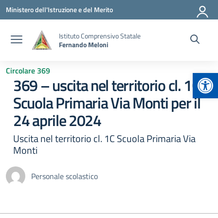
Vai ai contenuti
Vai al menu di navigazione
Vai al footer
Ministero dell'Istruzione e del Merito
Istituto Comprensivo Statale
Fernando Meloni
Circolare 369
Apr
369 – uscita nel territorio cl. 1C
Scuola Primaria Via Monti per il
24 aprile 2024
Uscita nel territorio cl. 1C Scuola Primaria Via
Monti
Personale scolastico