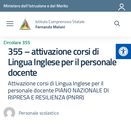
Vai ai contenuti
Vai al menu di navigazione
Vai al footer
Ministero dell'Istruzione e del Merito
Istituto Comprensivo Statale
Fernando Meloni
Circolare 355
Apr
355 – attivazione corsi di
Lingua Inglese per il personale
docente
Attivazione corsi di Lingua Inglese per il
personale docente PIANO NAZIONALE DI
RIPRESA E RESILIENZA (PNRR)
Personale scolastico