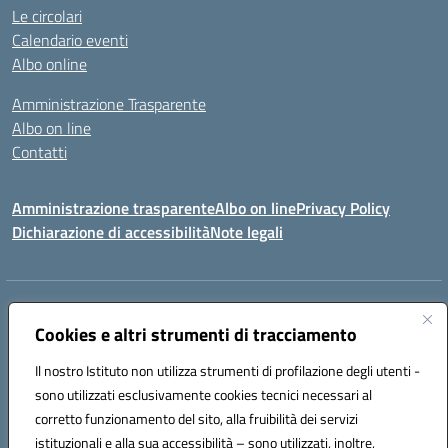
Le circolari
Calendario eventi
Albo online
Amministrazione Trasparente
Albo on line
Contatti
Amministrazione trasparente
Albo on line
Privacy Policy
Dichiarazione di accessibilità
Note legali
Indirizzo:
Via Cagliari 104 09015 Domusnovas (CA)
Centralino:
Cookies e altri strumenti di tracciamento
078170786
Email:
caic875002@istruzione.it
Posta elettronica certificata (PEC):
caic875002@pec.istruzione.it
Il nostro Istituto non utilizza strumenti di profilazione degli utenti -
Codice fiscale: 90027700922
sono utilizzati esclusivamente cookies tecnici necessari al
Codice meccanografico:
CAIC875002
corretto funzionamento del sito, alla fruibilità dei servizi
Codice unico di fatturazione (CUF): UFVRG0
istituzionali e alla sua accessibilità – sono utilizzati, inoltre,