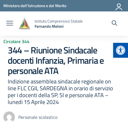
Vai ai contenuti
Vai al menu di navigazione
Vai al footer
Ministero dell'Istruzione e del Merito
Istituto Comprensivo Statale
Fernando Meloni
Circolare 344
Apr
344 – Riunione Sindacale
docenti Infanzia, Primaria e
personale ATA
Indizione assemblea sindacale regionale on
line FLC CGIL SARDEGNA in orario di servizio
per i docenti della SP, SI e personale ATA –
lunedi 15 Aprile 2024
Personale scolastico