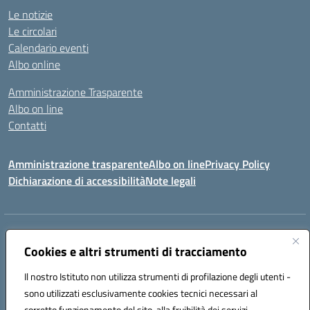
Le notizie
Le circolari
Calendario eventi
Albo online
Amministrazione Trasparente
Albo on line
Contatti
Amministrazione trasparente
Albo on line
Privacy Policy
Dichiarazione di accessibilità
Note legali
Indirizzo:
Via Cagliari 104 09015 Domusnovas (CA)
Centralino:
Cookies e altri strumenti di tracciamento
078170786
Email:
caic875002@istruzione.it
Posta elettronica certificata (PEC):
caic875002@pec.istruzione.it
Il nostro Istituto non utilizza strumenti di profilazione degli utenti -
Codice fiscale: 90027700922
sono utilizzati esclusivamente cookies tecnici necessari al
Codice meccanografico:
CAIC875002
corretto funzionamento del sito, alla fruibilità dei servizi