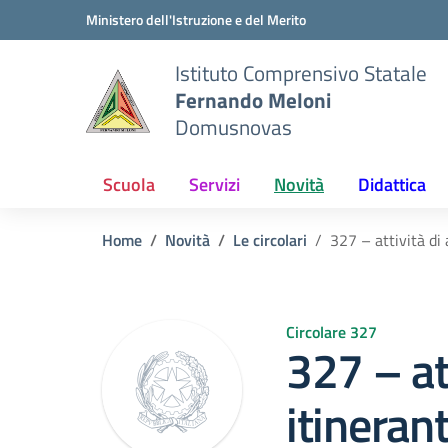
Vai ai contenuti
Vai al menu di navigazione
Vai al footer
Ministero dell'Istruzione e del Merito
Istituto Comprensivo Statale
Fernando Meloni
Domusnovas
Scuola
Servizi
Novità
Didattica
Home
Novità
Le circolari
327 – attività di 
Circolare 327
327 – at
itinerant