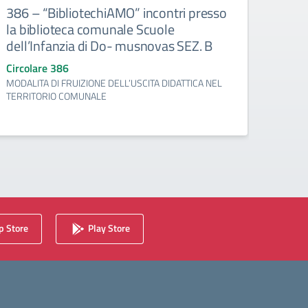
386 – “BibliotechiAMO” incontri presso
385 
la biblioteca comunale Scuole
“Cha
dell’Infanzia di Do- musnovas SEZ. B
Circo
Si all
Circolare 386
della m
MODALITA DI FRUIZIONE DELL’USCITA DIDATTICA NEL
YORK, 
TERRITORIO COMUNALE
 Store
Play Store