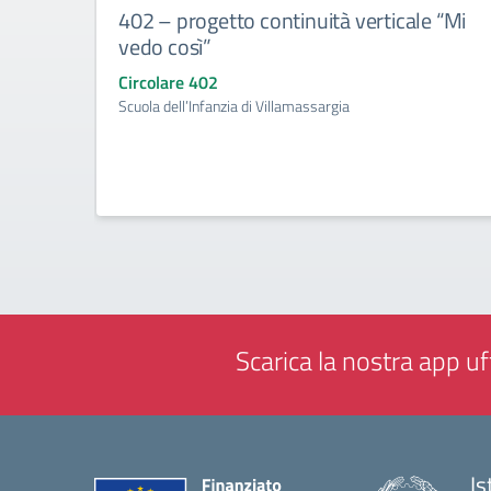
402 – progetto continuità verticale “Mi
vedo così”
Circolare 402
Scuola dell’Infanzia di Villamassargia
Scarica la nostra app uff
Is