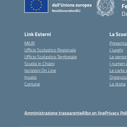
F
D
— 
Link Esterni
La Scuo
MIUR
Presenta
Ufficio Scolastico Regionale
I luoghi
Ufficio Scolastico Territoriale
Le perso
Scuola in Chiaro
I numeri 
Iscrizioni On Line
Le carte 
Invalsi
Organizz
Comune
La storia
Amministrazione trasparente
Albo on line
Privacy Pol