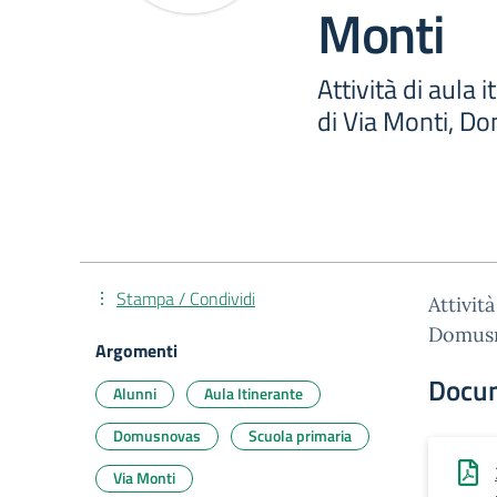
Monti
Attività di aula 
di Via Monti, Do
Stampa / Condividi
Attivit
Domusno
Argomenti
Docu
Alunni
Aula Itinerante
Domusnovas
Scuola primaria
Via Monti