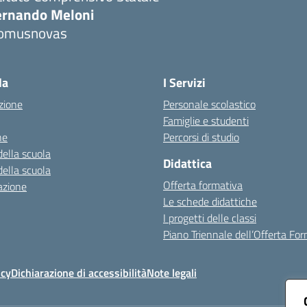
ernando Meloni
omusnovas
Visita la pagina iniziale della scuola
la
I Servizi
zione
Personale scolastico
Famiglie e studenti
ne
Percorsi di studio
della scuola
Didattica
della scuola
Offerta formativa
azione
Le schede didattiche
I progetti delle classi
Piano Triennale dell’Offerta Fo
icy
Dichiarazione di accessibilità
Note legali