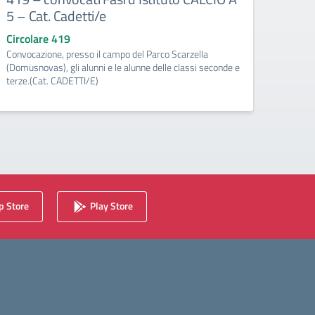
5 – Cat. Cadetti/e
CAT.
202
Circolare 419
Convocazione, presso il campo del Parco Scarzella
Circo
(Domusnovas), gli alunni e le alunne delle classi seconde e
Elenco 
terze.(Cat. CADETTI/E)
dispute
Dante 
 Store
Play Store