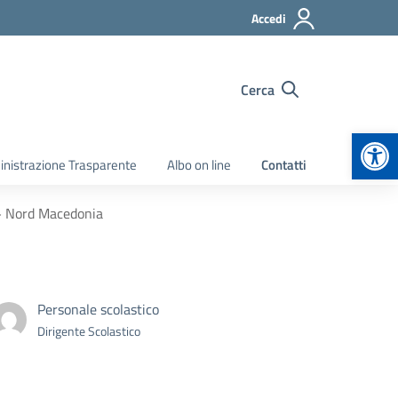
Accedi
Cerca
Apr
nistrazione Trasparente
Albo on line
Contatti
+ Nord Macedonia
Personale scolastico
Dirigente Scolastico