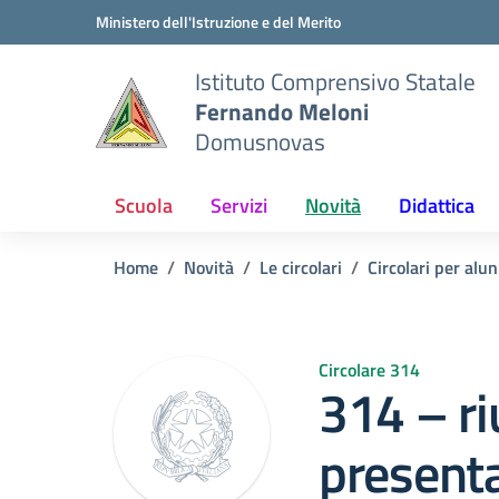
Vai ai contenuti
Vai al menu di navigazione
Vai al footer
Ministero dell'Istruzione e del Merito
Istituto Comprensivo Statale
Fernando Meloni
Domusnovas
Scuola
Servizi
Novità
Didattica
Home
Novità
Le circolari
Circolari per alun
Circolare 314
314 – ri
presenta