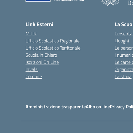
D
— 
Link Esterni
La Scuo
MIUR
Presenta
Ufficio Scolastico Regionale
I luoghi
Ufficio Scolastico Territoriale
Le perso
Scuola in Chiaro
I numeri 
Iscrizioni On Line
Le carte 
Invalsi
Organizz
Comune
La storia
Amministrazione trasparente
Albo on line
Privacy Pol