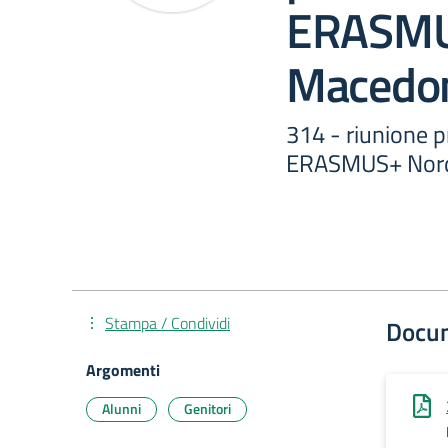
ERASMU
Macedo
314 - riunione 
ERASMUS+ Nord
Stampa / Condividi
Docu
Argomenti
Alunni
Genitori