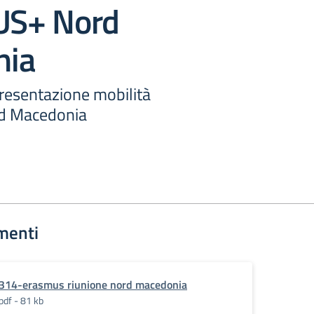
S+ Nord
nia
presentazione mobilità
 Macedonia
menti
314-erasmus riunione nord macedonia
pdf - 81 kb