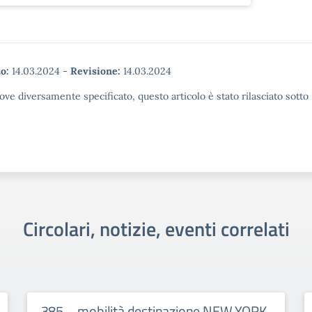
o:
14.03.2024
-
Revisione:
14.03.2024
ove diversamente specificato, questo articolo è stato rilasciato sott
Circolari, notizie, eventi correlati
385 – mobilità destinazione NEW YORK