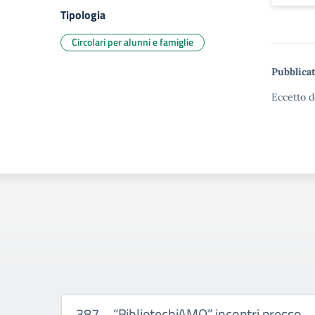
Tipologia
Circolari per alunni e famiglie
Pubblicat
Eccetto d
387 – “BibliotechiAMO” incontri presso