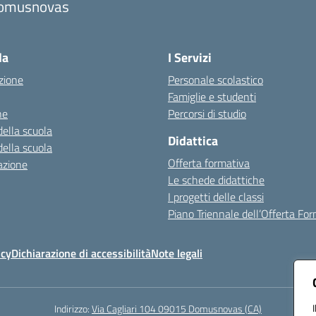
omusnovas
Visita la pagina iniziale della scuola
la
I Servizi
zione
Personale scolastico
Famiglie e studenti
ne
Percorsi di studio
della scuola
Didattica
della scuola
Offerta formativa
azione
Le schede didattiche
I progetti delle classi
Piano Triennale dell’Offerta Fo
icy
Dichiarazione di accessibilità
Note legali
Indirizzo:
Via Cagliari 104 09015 Domusnovas (CA)