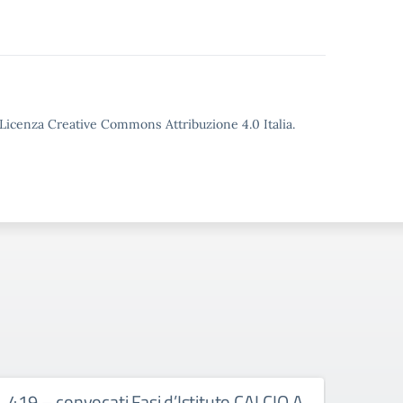
o Licenza Creative Commons Attribuzione 4.0 Italia.
419 – convocati Fasi d’Istituto CALCIO A
402 