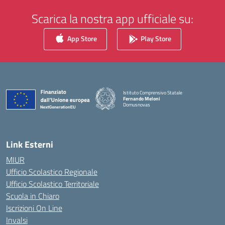
Scarica la nostra app ufficiale su:
App Store
Play Store
Istituto Comprensivo Statale
Fernando Meloni
Domusnovas
— Visita la pagina iniziale della scuola
Link Esterni
MIUR
Ufficio Scolastico Regionale
Ufficio Scolastico Territoriale
Scuola in Chiaro
Iscrizioni On Line
Invalsi