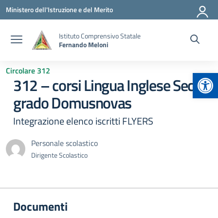
Vai ai contenuti
Vai al menu di navigazione
Vai al footer
Ministero dell'Istruzione e del Merito
Istituto Comprensivo Statale
Fernando Meloni
Circolare 312
Apr
312 – corsi Lingua Inglese Sec. I
grado Domusnovas
Integrazione elenco iscritti FLYERS
Personale scolastico
Dirigente Scolastico
Documenti