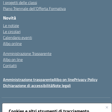
I progetti delle classi
Piano Triennale dell’Offerta Formativa
Novità
Le notizie
Le circolari
Calendario eventi
Albo online
Amministrazione Trasparente
Albo on line
Contatti
Amministrazione trasparente
Albo on line
Privacy Policy
Dichiarazione di accessibilità
Note legali
Indirizzo:
Via Cagliari 104 09015 Domusnovas (CA)
Centralino:
Cookies e altri strumenti di tracciamento
078170786
Email:
caic875002@istruzione.it