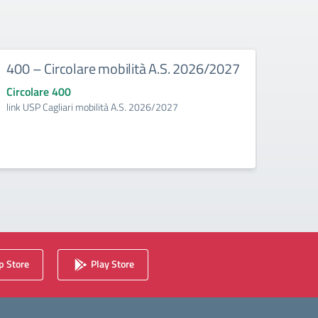
400 – Circolare mobilità A.S. 2026/2027
387 
la b
Circolare 400
cl. 
link USP Cagliari mobilità A.S. 2026/2027
Circo
MODAL
TERRI
 Store
Play Store