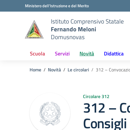
Vai ai contenuti
Vai al menu di navigazione
Vai al footer
Ministero dell'Istruzione e del Merito
Istituto Comprensivo Statale
Fernando Meloni
Domusnovas
Scuola
Servizi
Novità
Didattica
Home
Novità
Le circolari
312 – Convocazio
Circolare 312
312 – C
Consigli