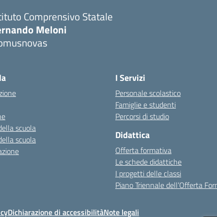
tituto Comprensivo Statale
ernando Meloni
omusnovas
Visita la pagina iniziale della scuola
la
I Servizi
zione
Personale scolastico
Famiglie e studenti
ne
Percorsi di studio
della scuola
Didattica
della scuola
Offerta formativa
azione
Le schede didattiche
I progetti delle classi
Piano Triennale dell’Offerta Fo
icy
Dichiarazione di accessibilità
Note legali