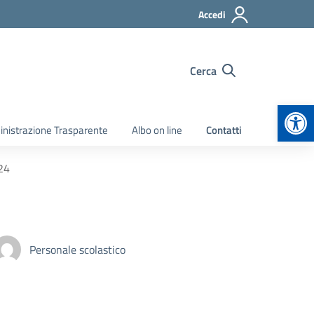
Accedi
Cerca
Apr
nistrazione Trasparente
Albo on line
Contatti
024
Personale scolastico