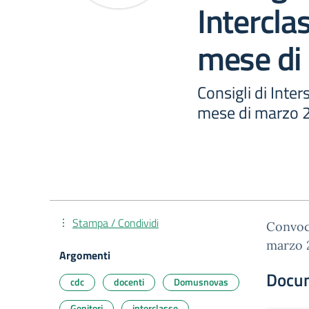
Intercla
mese di
Consigli di Inte
mese di marzo 
Stampa / Condividi
Convoca
marzo 
Argomenti
Docu
cdc
docenti
Domusnovas
Genitori
interclasse