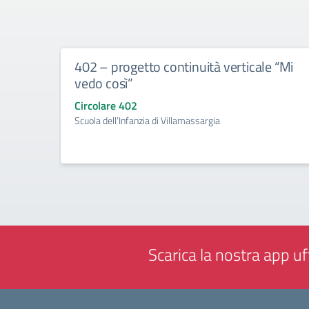
402 – progetto continuità verticale “Mi
vedo così”
Circolare 402
Scuola dell’Infanzia di Villamassargia
Scarica la nostra app uff