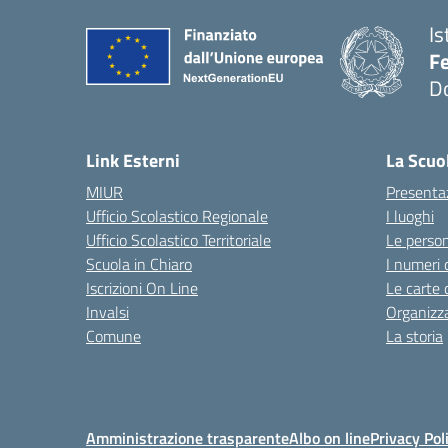
Is
F
D
— 
Link Esterni
La Scuo
MIUR
Presenta
Ufficio Scolastico Regionale
I luoghi
Ufficio Scolastico Territoriale
Le perso
Scuola in Chiaro
I numeri 
Iscrizioni On Line
Le carte 
Invalsi
Organizz
Comune
La storia
Amministrazione trasparente
Albo on line
Privacy Pol